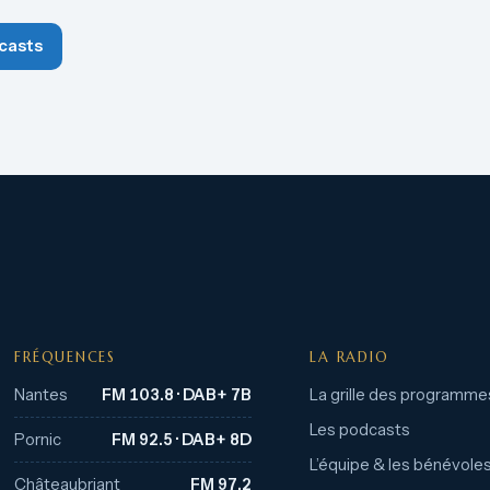
casts
FRÉQUENCES
LA RADIO
Nantes
FM 103.8 · DAB+ 7B
La grille des programme
Les podcasts
Pornic
FM 92.5 · DAB+ 8D
L’équipe & les bénévole
Châteaubriant
FM 97.2