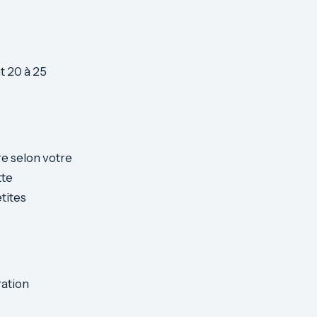
t 20 à 25
re selon votre
tte
tites
ration