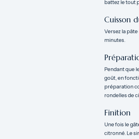
battez le tout
Cuisson 
Versez la pât
minutes.
Préparati
Pendant que le 
goût, en fonct
préparation c
rondelles de ci
Finition
Une fois le gâ
citronné. Le si