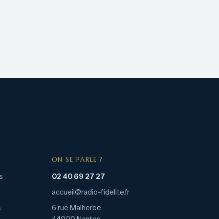
ON SE PARLE ?
s
02 40 69 27 27
accueil@radio-fidelite.fr
s
6 rue Malherbe
44000 Nantes