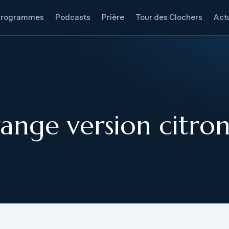
Programmes
Podcasts
Prière
Tour des Clochers
Actu
range version citro