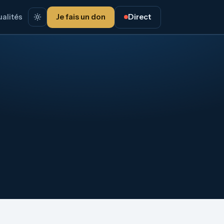
alités
Je fais un don
Direct
n