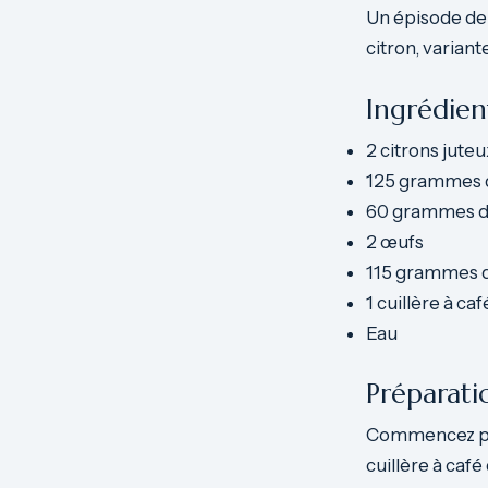
Un épisode de 
citron, variant
Ingrédien
2 citrons juteu
125 grammes 
60 grammes d
2 œufs
115 grammes d
1 cuillère à ca
Eau
Préparati
Commencez par 
cuillère à café