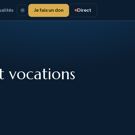
alités
Je fais un don
Direct
et vocations