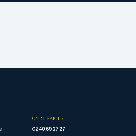
ON SE PARLE ?
s
02 40 69 27 27