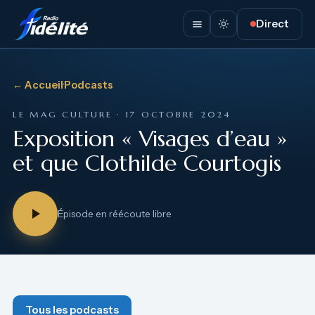
Direct
← Accueil
·
Podcasts
LE MAG CULTURE · 17 OCTOBRE 2024
Exposition « Visages d’eau »
et que Clothilde Courtogis
Épisode en réécoute libre
Tous les podcasts