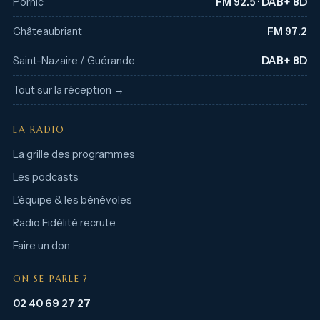
Pornic
FM 92.5 · DAB+ 8D
Châteaubriant
FM 97.2
Saint-Nazaire / Guérande
DAB+ 8D
Tout sur la réception →
LA RADIO
La grille des programmes
Les podcasts
L’équipe & les bénévoles
Radio Fidélité recrute
Faire un don
ON SE PARLE ?
02 40 69 27 27