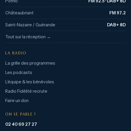
Pornic
FM 92.5 · DAB+ 8D
Châteaubriant
FM 97.2
Saint-Nazaire / Guérande
DAB+ 8D
Tout sur la réception →
LA RADIO
La grille des programmes
Les podcasts
L’équipe & les bénévoles
Radio Fidélité recrute
Faire un don
ON SE PARLE ?
02 40 69 27 27