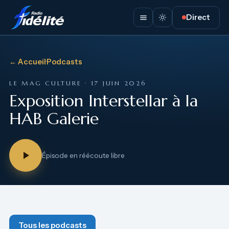
Direct
← Accueil
·
Podcasts
LE MAG CULTURE · 17 JUIN 2026
Exposition Interstellar à la
HAB Galerie
Épisode en réécoute libre
Tous les podcasts