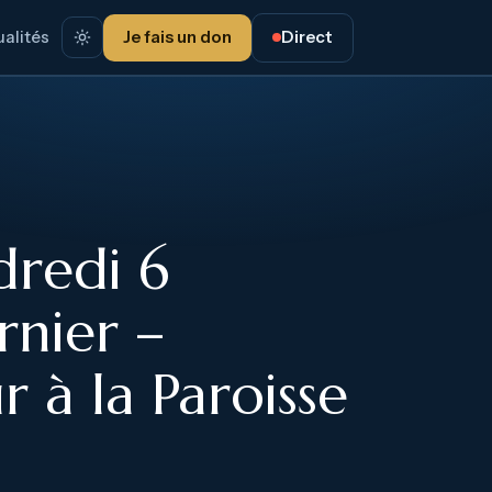
alités
Je fais un don
Direct
redi 6
rnier –
 à la Paroisse