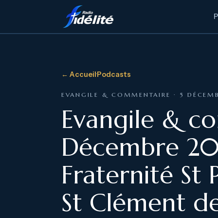
← Accueil
·
Podcasts
EVANGILE & COMMENTAIRE · 5 DÉCEM
Evangile & c
Décembre 202
Fraternité St 
St Clément d