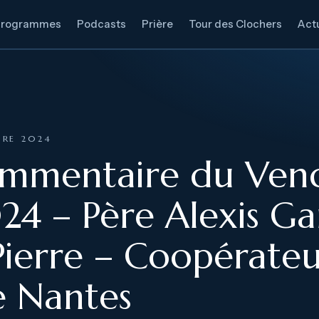
Programmes
Podcasts
Prière
Tour des Clochers
Actu
BRE 2024
ommentaire du Vend
4 – Père Alexis Ga
Pierre – Coopérateur
e Nantes