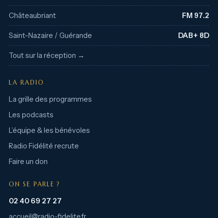
Châteaubriant
FM 97.2
Saint-Nazaire / Guérande
DAB+ 8D
Tout sur la réception →
LA RADIO
La grille des programmes
Les podcasts
L’équipe & les bénévoles
Radio Fidélité recrute
Faire un don
ON SE PARLE ?
02 40 69 27 27
accueil@radio-fidelite.fr