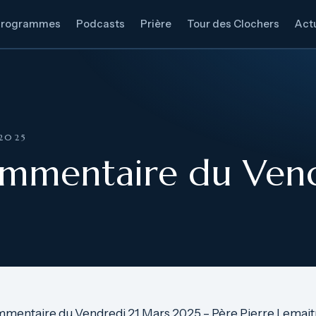
Programmes
Podcasts
Prière
Tour des Clochers
Actu
2025
ommentaire du Vend
mmentaire du Vendredi 21 Mars 2025 – Père Pierre Lemait