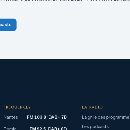
casts
FRÉQUENCES
LA RADIO
Nantes
FM 103.8 · DAB+ 7B
La grille des programme
Les podcasts
Pornic
FM 92.5 · DAB+ 8D