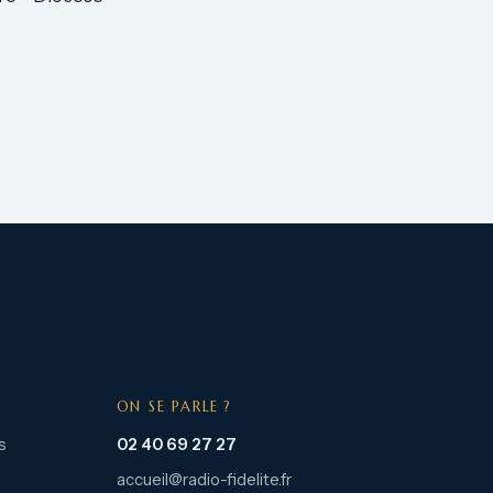
ON SE PARLE ?
s
02 40 69 27 27
accueil@radio-fidelite.fr