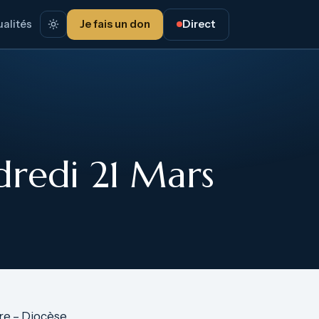
alités
Je fais un don
Direct
redi 21 Mars
re – Diocèse