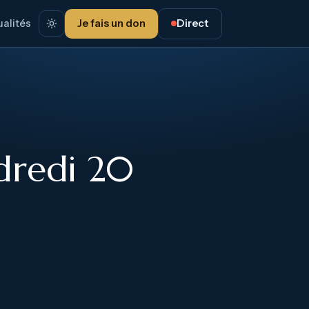
alités
Je fais un don
Direct
dredi 20