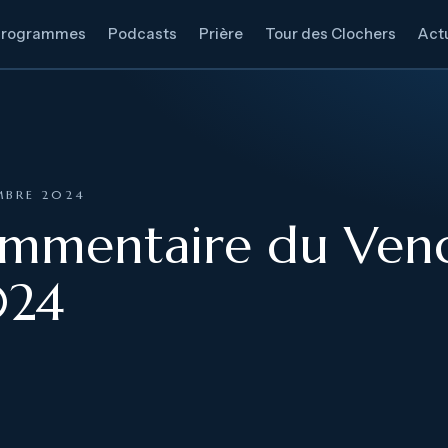
Programmes
Podcasts
Prière
Tour des Clochers
Actu
MBRE 2024
ommentaire du Ven
024