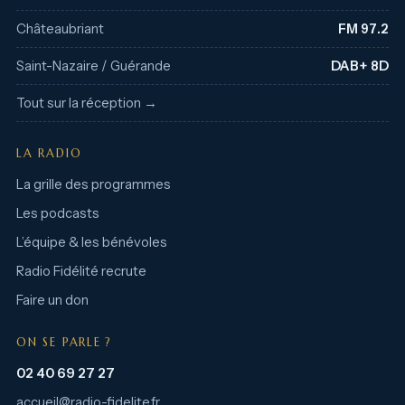
Châteaubriant
FM 97.2
Saint-Nazaire / Guérande
DAB+ 8D
Tout sur la réception →
LA RADIO
La grille des programmes
Les podcasts
L’équipe & les bénévoles
Radio Fidélité recrute
Faire un don
ON SE PARLE ?
02 40 69 27 27
accueil@radio-fidelite.fr