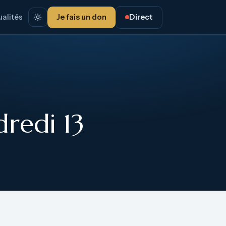
alités
Je fais un don
Direct
redi 13