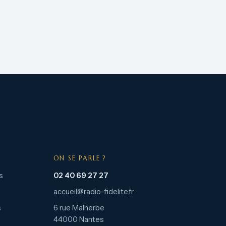
ON SE PARLE ?
s
02 40 69 27 27
accueil@radio-fidelite.fr
s
6 rue Malherbe
44000 Nantes