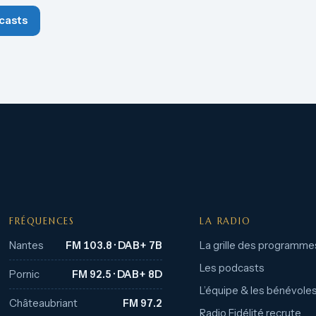
casts
FRÉQUENCES
LA RADIO
Nantes
FM 103.8 · DAB+ 7B
La grille des programme
Les podcasts
Pornic
FM 92.5 · DAB+ 8D
L’équipe & les bénévole
Châteaubriant
FM 97.2
Radio Fidélité recrute