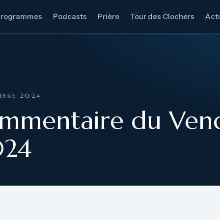
Programmes
Podcasts
Prière
Tour des Clochers
Actu
MBRE 2024
ommentaire du Vend
024