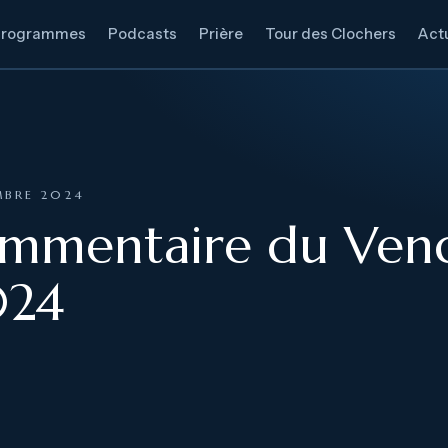
Programmes
Podcasts
Prière
Tour des Clochers
Actu
MBRE 2024
ommentaire du Vend
024