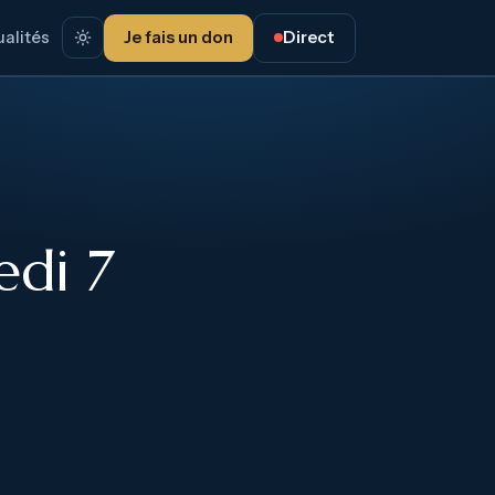
alités
Je fais un don
Direct
edi 7