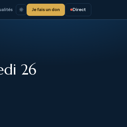
alités
Je fais un don
Direct
di 26