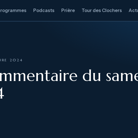
Programmes
Podcasts
Prière
Tour des Clochers
Actu
BRE 2024
ommentaire du same
4