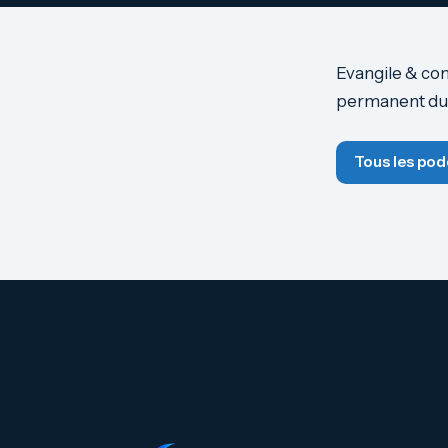
Evangile & co
permanent du
Tous les pod