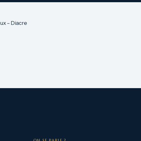
ux – Diacre
ON SE PARLE ?