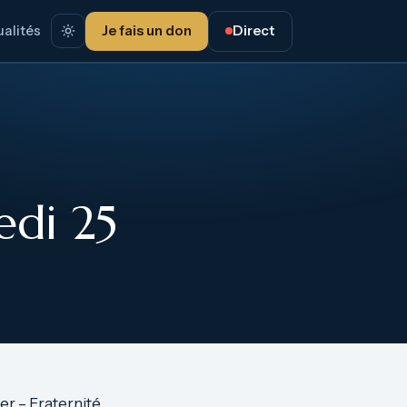
alités
Je fais un don
Direct
edi 25
r – Fraternité