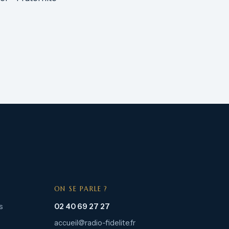
ON SE PARLE ?
s
02 40 69 27 27
accueil@radio-fidelite.fr