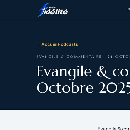
← Accueil
·
Podcasts
EVANGILE & COMMENTAIRE · 24 OCTO
Evangile & c
Octobre 202
Evangile & co