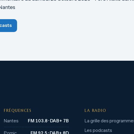
 Nantes
casts
FRÉQUENCES
LA RADIO
Nantes
FM 103.8 · DAB+ 7B
La grille des programme
Les podcasts
Pornic
FM 92.5 · DAB+ 8D