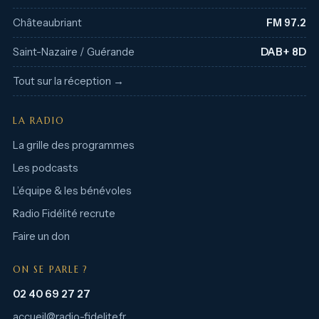
Châteaubriant
FM 97.2
Saint-Nazaire / Guérande
DAB+ 8D
Tout sur la réception →
LA RADIO
La grille des programmes
Les podcasts
L’équipe & les bénévoles
Radio Fidélité recrute
Faire un don
ON SE PARLE ?
02 40 69 27 27
accueil@radio-fidelite.fr