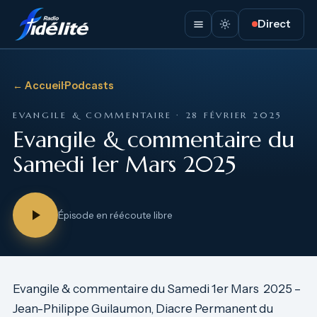
Direct
← Accueil
·
Podcasts
EVANGILE & COMMENTAIRE · 28 FÉVRIER 2025
Evangile & commentaire du
Samedi 1er Mars 2025
Épisode en réécoute libre
Evangile & commentaire du Samedi 1er Mars 2025 –
Jean-Philippe Guilaumon, Diacre Permanent du