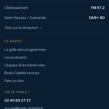
Châteaubriant
FM 97.2
Saint-Nazaire / Guérande
DAB+ 8D
Tout sur la réception →
LA RADIO
La grille des programmes
Les podcasts
L’équipe & les bénévoles
Radio Fidélité recrute
Faire un don
ON SE PARLE ?
02 40 69 27 27
accueil@radio-fidelite.fr