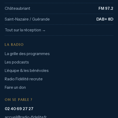
Châteaubriant
FM 97.2
Saint-Nazaire / Guérande
DAB+ 8D
Tout sur la réception →
LA RADIO
La grille des programmes
Les podcasts
L’équipe & les bénévoles
Radio Fidélité recrute
Faire un don
ON SE PARLE ?
02 40 69 27 27
accueil@radio-fidelite.fr