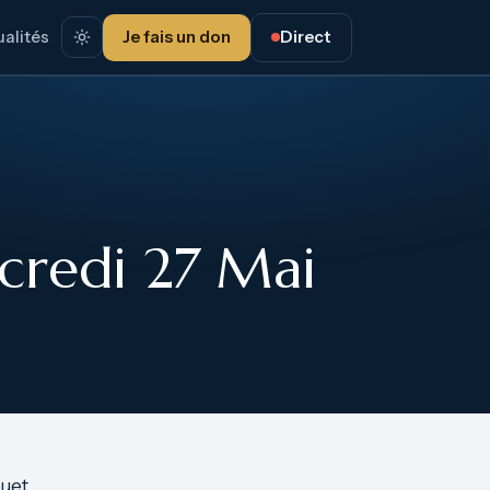
alités
Je fais un don
Direct
credi 27 Mai
ouet