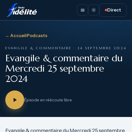
Direct
← Accueil
·
Podcasts
EVANGILE & COMMENTAIRE · 24 SEPTEMBRE 2024
Evangile & commentaire du
Mercredi 25 septembre
2024
Épisode en réécoute libre
Evangile & commentaire du Mercredi 25 septembre