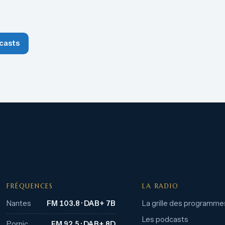
casts
FRÉQUENCES
LA RADIO
Nantes
FM 103.8 · DAB+ 7B
La grille des programme
Les podcasts
Pornic
FM 92.5 · DAB+ 8D