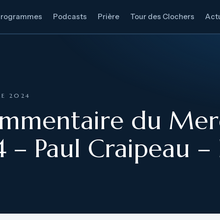
Programmes
Podcasts
Prière
Tour des Clochers
Actu
RE 2024
ommentaire du Mer
 – Paul Craipeau –