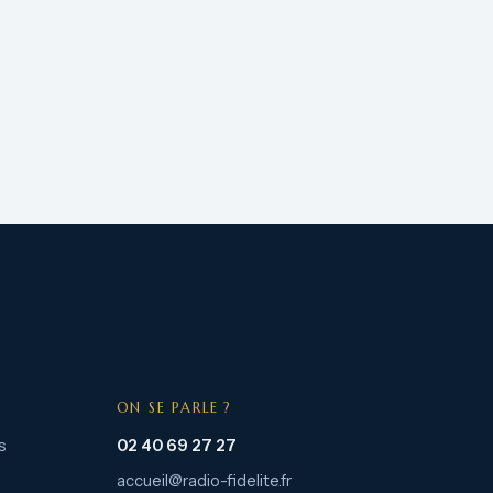
ON SE PARLE ?
s
02 40 69 27 27
accueil@radio-fidelite.fr