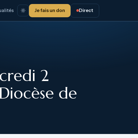
alités
Je fais un don
Direct
credi 2
 Diocèse de