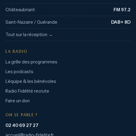
Châteaubriant
FM 97.2
Saint-Nazaire / Guérande
DAB+ 8D
Tout sur la réception →
LA RADIO
La grille des programmes
Les podcasts
L’équipe & les bénévoles
Radio Fidélité recrute
Faire un don
ON SE PARLE ?
02 40 69 27 27
accueil@radio-fidelite.fr