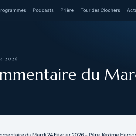
Programmes
Podcasts
Prière
Tour des Clochers
Actu
ER 2026
ommentaire du Mard
mmentaire du Mardi 24 Février 2026 – Père Jérôme Hamo