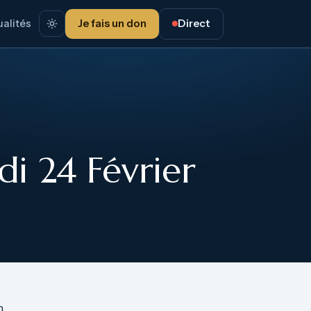
alités
Je fais un don
Direct
i 24 Février
n