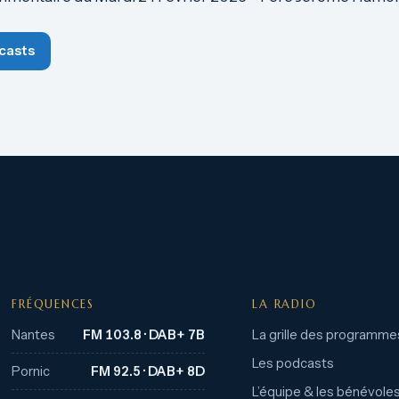
casts
FRÉQUENCES
LA RADIO
Nantes
FM 103.8 · DAB+ 7B
La grille des programme
Les podcasts
Pornic
FM 92.5 · DAB+ 8D
L’équipe & les bénévole