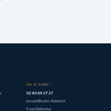
ON SE PARLE ?
s
02 40 69 27 27
accueil@radio-fidelite.fr
s
6 rue Malherbe