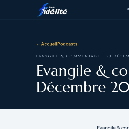
← Accueil
·
Podcasts
EVANGILE & COMMENTAIRE · 23 DÉCE
Evangile & c
Décembre 20
Evangile & co