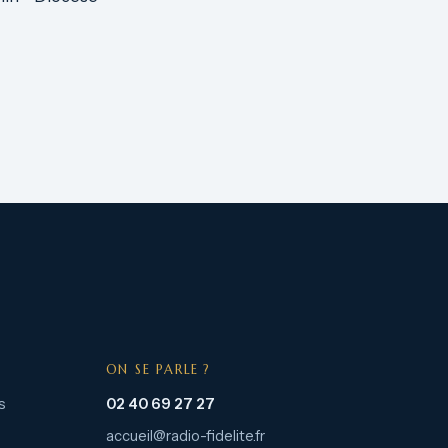
ON SE PARLE ?
s
02 40 69 27 27
accueil@radio-fidelite.fr