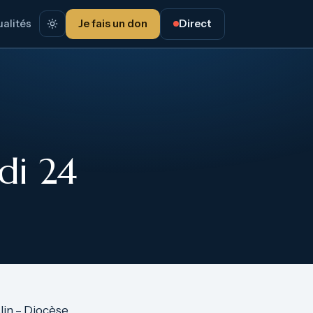
alités
Je fais un don
Direct
di 24
in – Diocèse