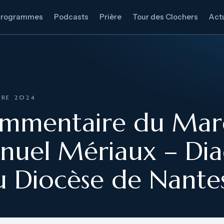
Programmes
Podcasts
Prière
Tour des Clochers
Actu
BRE 2024
ommentaire du Mar
uel Mériaux – Dia
 Diocèse de Nante