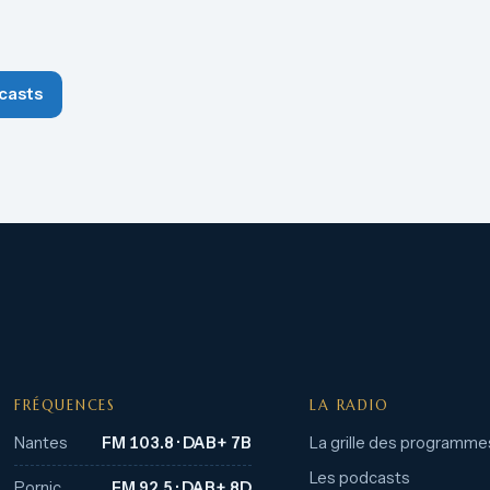
casts
FRÉQUENCES
LA RADIO
Nantes
FM 103.8 · DAB+ 7B
La grille des programme
Les podcasts
Pornic
FM 92.5 · DAB+ 8D