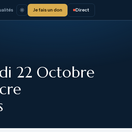
alités
Je fais un don
Direct
di 22 Octobre
cre
s