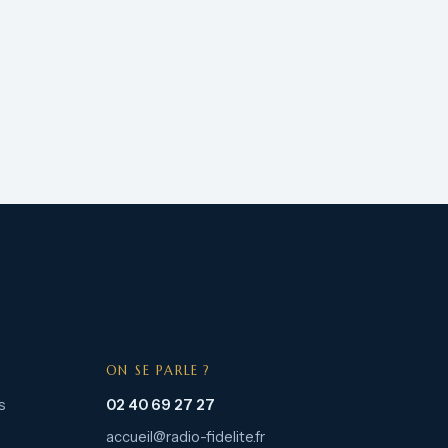
ON SE PARLE ?
s
02 40 69 27 27
accueil@radio-fidelite.fr