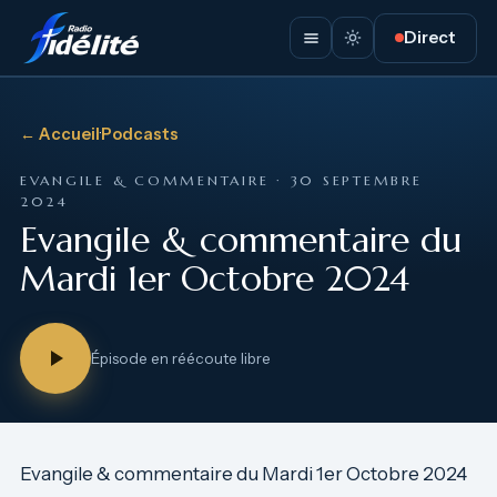
Direct
← Accueil
·
Podcasts
EVANGILE & COMMENTAIRE · 30 SEPTEMBRE
2024
Evangile & commentaire du
Mardi 1er Octobre 2024
Épisode en réécoute libre
Evangile & commentaire du Mardi 1er Octobre 2024