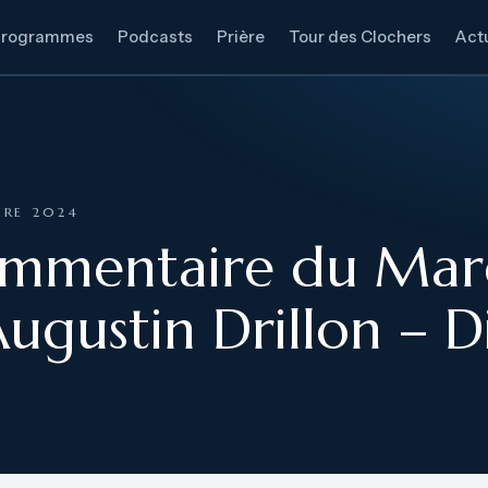
Programmes
Podcasts
Prière
Tour des Clochers
Actu
BRE 2024
ommentaire du Mard
ugustin Drillon – D