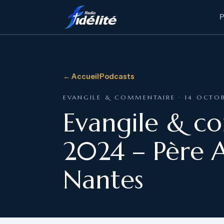
← Accueil
·
Podcasts
EVANGILE & COMMENTAIRE · 14 OCTO
Evangile & c
2024 – Père A
Nantes