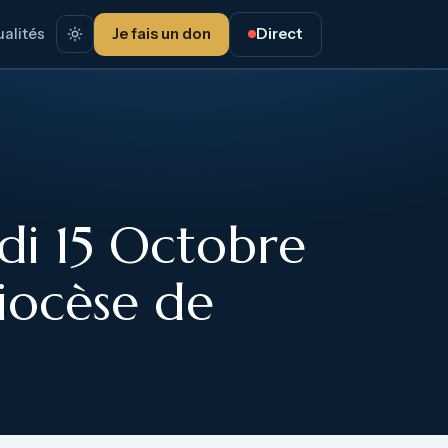
alités
Je fais un don
Direct
i 15 Octobre
iocèse de