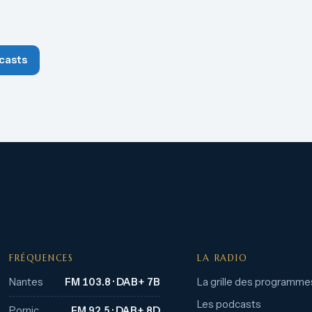
casts
FRÉQUENCES
LA RADIO
Nantes
FM 103.8 · DAB+ 7B
La grille des programme
Les podcasts
Pornic
FM 92.5 · DAB+ 8D