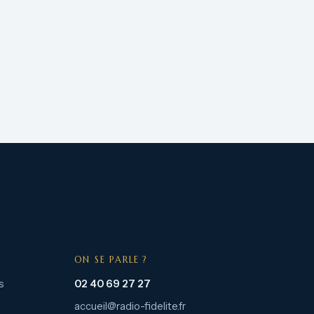
ON SE PARLE ?
s
02 40 69 27 27
accueil@radio-fidelite.fr