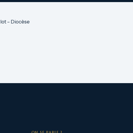
ot – Diocèse
ON SE PARLE ?