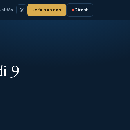
alités
Je fais un don
Direct
i 9