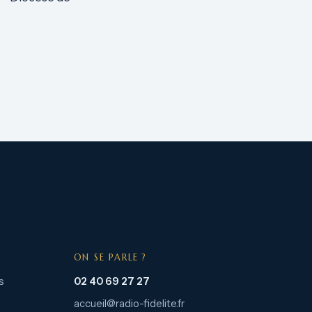
ON SE PARLE ?
s
02 40 69 27 27
accueil@radio-fidelite.fr