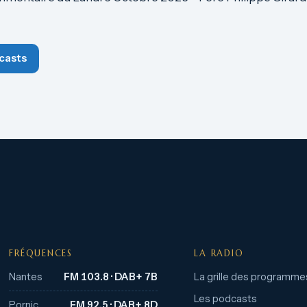
casts
FRÉQUENCES
LA RADIO
Nantes
FM 103.8 · DAB+ 7B
La grille des programme
Les podcasts
Pornic
FM 92.5 · DAB+ 8D