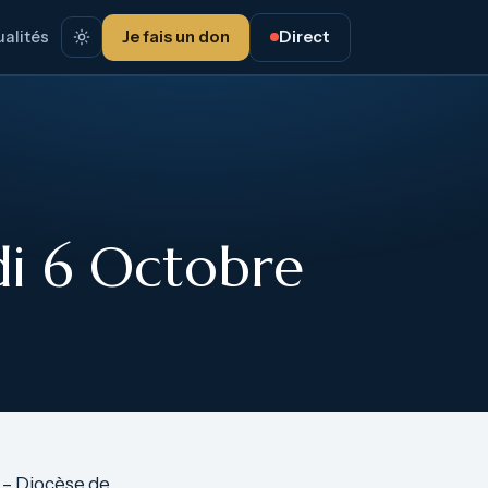
alités
Je fais un don
Direct
i 6 Octobre
 – Diocèse de