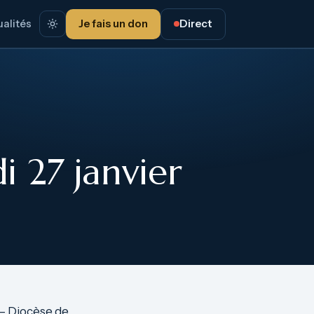
alités
Je fais un don
Direct
 27 janvier
 – Diocèse de