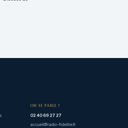
ON SE PARLE ?
s
02 40 69 27 27
accueil@radio-fidelite.fr