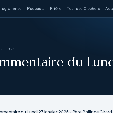
Programmes
Podcasts
Prière
Tour des Clochers
Actu
ER 2025
mmentaire du Lundi
mentaire du Lundi 27 janvier 2025 – Père Philippe Girard