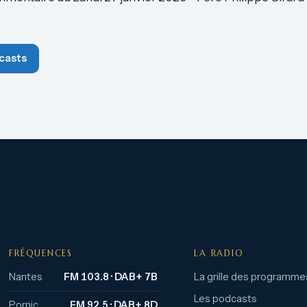
casts
FRÉQUENCES
LA RADIO
Nantes
FM 103.8 · DAB+ 7B
La grille des programme
Les podcasts
Pornic
FM 92.5 · DAB+ 8D