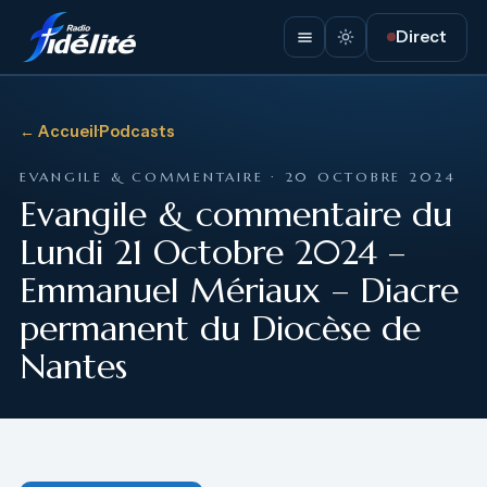
Direct
← Accueil
·
Podcasts
EVANGILE & COMMENTAIRE · 20 OCTOBRE 2024
Evangile & commentaire du
Lundi 21 Octobre 2024 –
Emmanuel Mériaux – Diacre
permanent du Diocèse de
Nantes