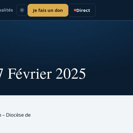
Je fais un don
Direct
alités
 Février 2025
n – Diocèse de