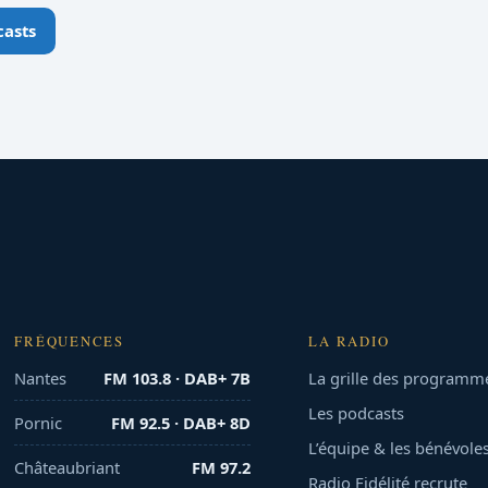
casts
FRÉQUENCES
LA RADIO
Nantes
FM 103.8 · DAB+ 7B
La grille des programm
Les podcasts
Pornic
FM 92.5 · DAB+ 8D
L’équipe & les bénévole
Châteaubriant
FM 97.2
Radio Fidélité recrute