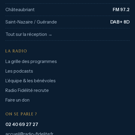
Châteaubriant
FM 97.2
Saint-Nazaire / Guérande
DAB+ 8D
Tout sur la réception →
LA RADIO
La grille des programmes
Les podcasts
L’équipe & les bénévoles
Radio Fidélité recrute
Faire un don
ON SE PARLE ?
02 40 69 27 27
accueil@radio-fidelite.fr