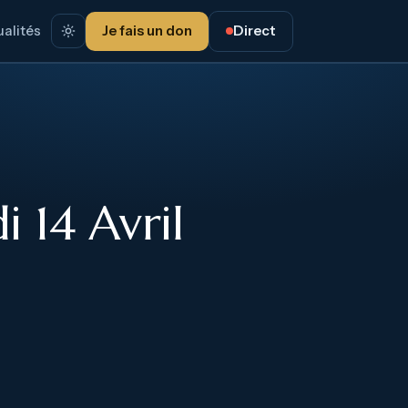
alités
Je fais un don
Direct
 14 Avril