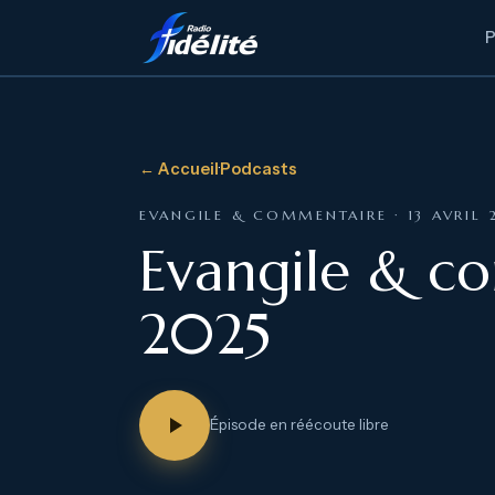
← Accueil
·
Podcasts
EVANGILE & COMMENTAIRE · 13 AVRIL 
Evangile & co
2025
Épisode en réécoute libre