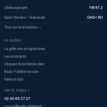
Châteaubriant
FM 97.2
Saint-Nazaire / Guérande
DAB+ 8D
Tout sur la réception →
LA RADIO
La grille des programmes
Les podcasts
L’équipe & les bénévoles
Radio Fidélité recrute
Faire un don
ON SE PARLE ?
02 40 69 27 27
accueil@radio-fidelite.fr