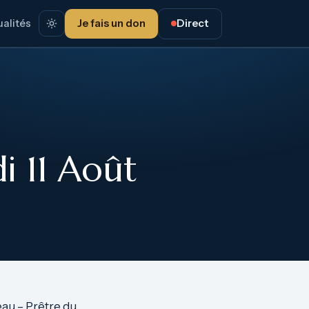
alités
Je fais un don
Direct
i 11 Août
eau – Prêtre du