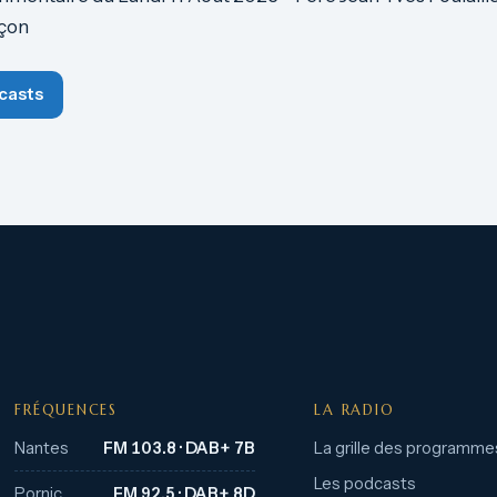
uçon
casts
FRÉQUENCES
LA RADIO
Nantes
FM 103.8 · DAB+ 7B
La grille des programme
Les podcasts
Pornic
FM 92.5 · DAB+ 8D