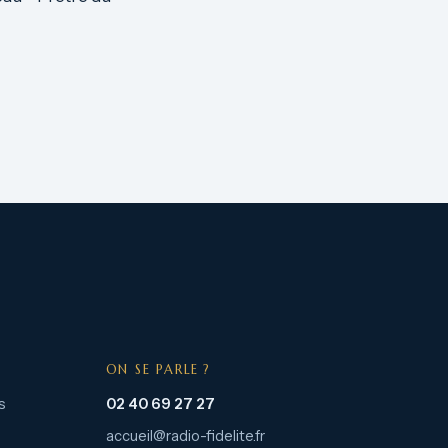
ON SE PARLE ?
s
02 40 69 27 27
accueil@radio-fidelite.fr