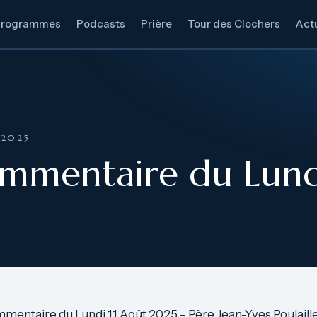
Programmes
Podcasts
Prière
Tour des Clochers
Actu
 2025
ommentaire du Lund
mentaire du Lundi 11 Août 2025 – Père Jean-Yves Poulaill