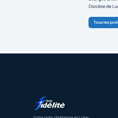
Diocèse de L
Tous les pod
Votre radio chrétienne en Loire-