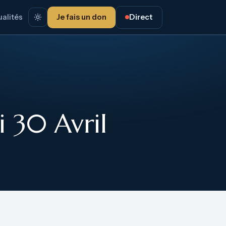
alités
Je fais un don
Direct
 30 Avril