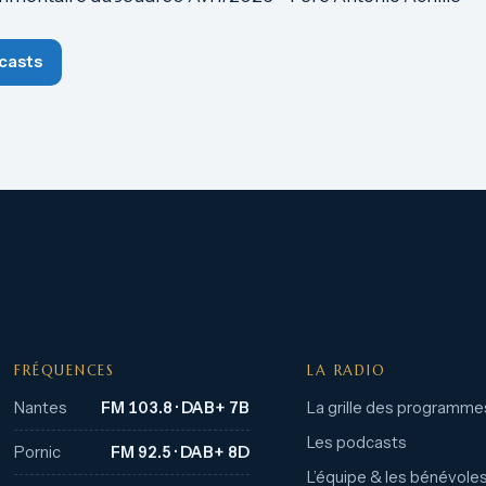
casts
FRÉQUENCES
LA RADIO
Nantes
FM 103.8 · DAB+ 7B
La grille des programme
Les podcasts
Pornic
FM 92.5 · DAB+ 8D
L’équipe & les bénévole