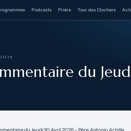
Programmes
Podcasts
Prière
Tour des Clochers
Actu
 2026
mmentaire du Jeudi
mentaire du Jeudi 30 Avril 2026 – Père Antonio Achille