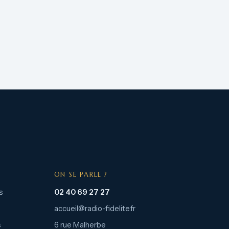
ON SE PARLE ?
s
02 40 69 27 27
accueil@radio-fidelite.fr
s
6 rue Malherbe