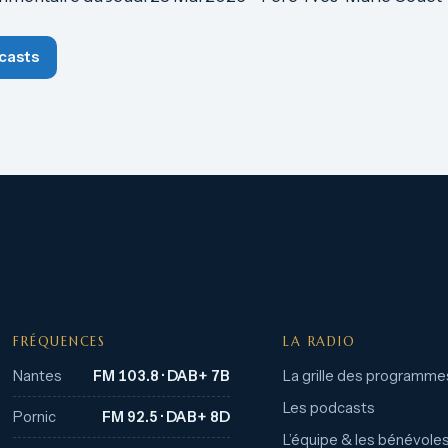
casts
FRÉQUENCES
LA RADIO
Nantes
FM 103.8 · DAB+ 7B
La grille des programme
Les podcasts
Pornic
FM 92.5 · DAB+ 8D
L’équipe & les bénévole