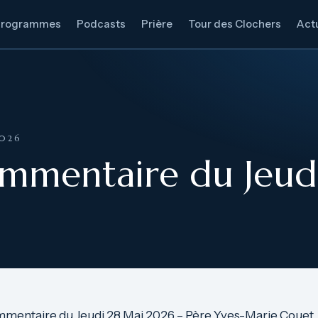
Programmes
Podcasts
Prière
Tour des Clochers
Actu
2026
ommentaire du Jeud
mmentaire du Jeudi 28 Mai 2026 – Père Yves-Marie Couet