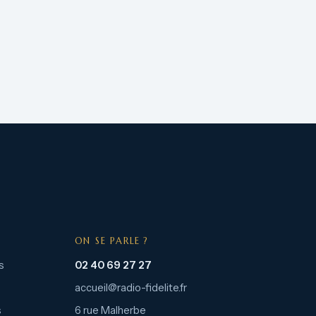
ON SE PARLE ?
s
02 40 69 27 27
accueil@radio-fidelite.fr
s
6 rue Malherbe