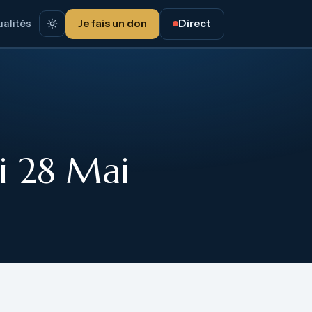
alités
Je fais un don
Direct
i 28 Mai