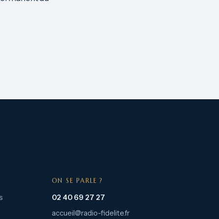
ON SE PARLE ?
s
02 40 69 27 27
accueil@radio-fidelite.fr