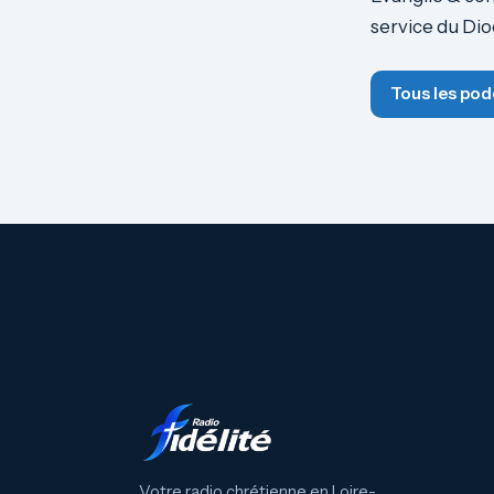
service du Di
Tous les pod
Votre radio chrétienne en Loire-