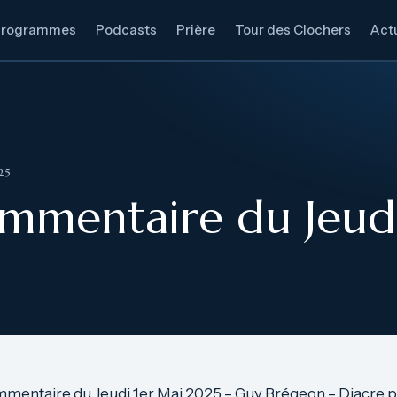
Programmes
Podcasts
Prière
Tour des Clochers
Actu
25
mmentaire du Jeudi
mmentaire du Jeudi 1er Mai 2025 – Guy Brégeon – Diacre