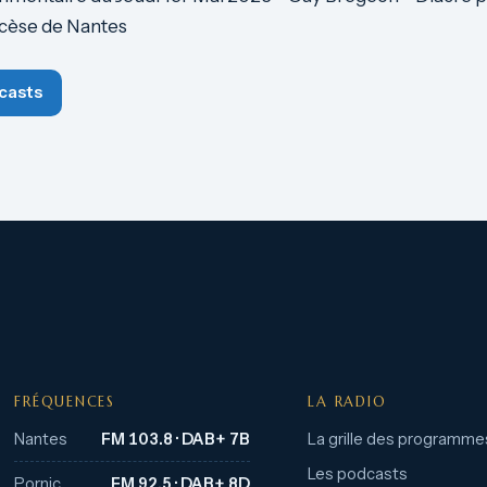
ocèse de Nantes
casts
FRÉQUENCES
LA RADIO
Nantes
FM 103.8 · DAB+ 7B
La grille des programme
Les podcasts
Pornic
FM 92.5 · DAB+ 8D