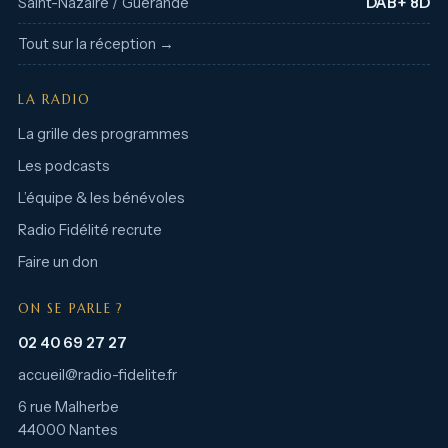
Saint-Nazaire / Guérande
DAB+ 8D
Tout sur la réception →
LA RADIO
La grille des programmes
Les podcasts
L’équipe & les bénévoles
Radio Fidélité recrute
Faire un don
ON SE PARLE ?
02 40 69 27 27
accueil@radio-fidelite.fr
6 rue Malherbe
44000 Nantes