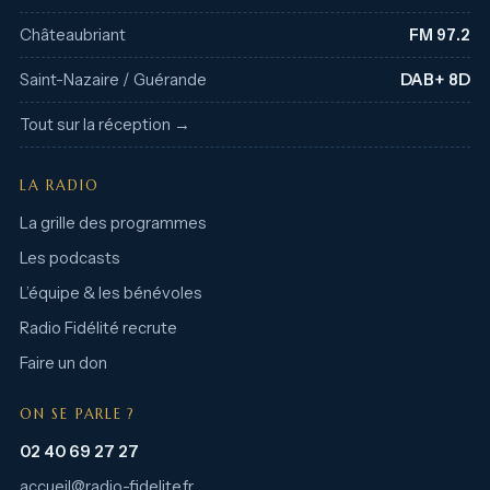
Châteaubriant
FM 97.2
Saint-Nazaire / Guérande
DAB+ 8D
Tout sur la réception →
LA RADIO
La grille des programmes
Les podcasts
L’équipe & les bénévoles
Radio Fidélité recrute
Faire un don
ON SE PARLE ?
02 40 69 27 27
accueil@radio-fidelite.fr