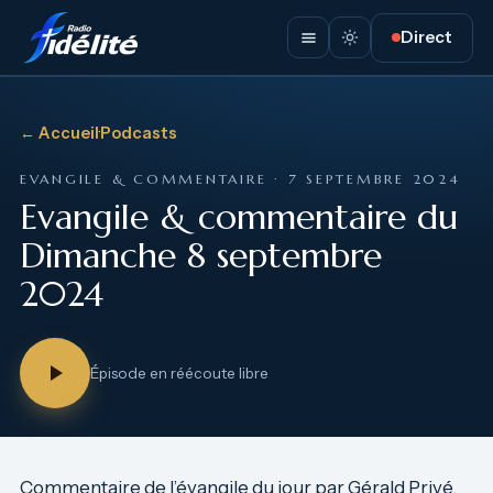
Direct
← Accueil
·
Podcasts
EVANGILE & COMMENTAIRE · 7 SEPTEMBRE 2024
Evangile & commentaire du
Dimanche 8 septembre
2024
Épisode en réécoute libre
Commentaire de l’évangile du jour par Gérald Privé,