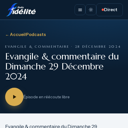
Direct
← Accueil
·
Podcasts
EVANGILE & COMMENTAIRE · 28 DÉCEMBRE 2024
Evangile & commentaire du
Dimanche 29 Décembre
2024
Épisode en réécoute libre
Evangile & commentaire du Dimanche 29