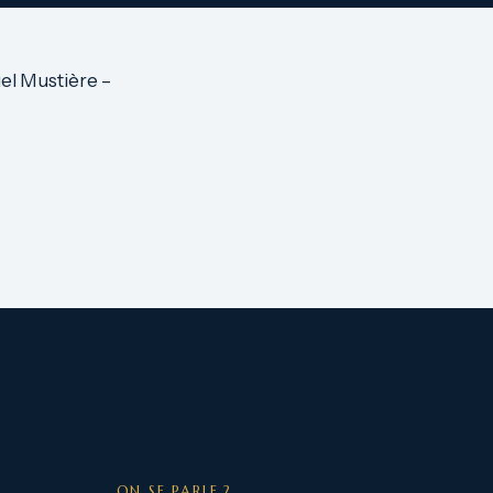
l Mustière –
ON SE PARLE ?