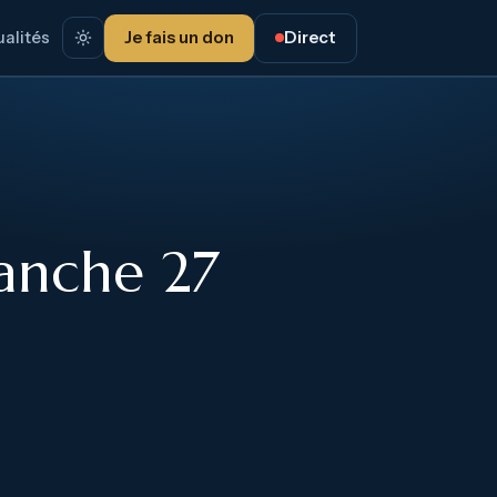
alités
Je fais un don
Direct
anche 27