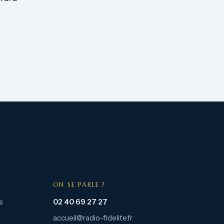
ON SE PARLE ?
s
02 40 69 27 27
accueil@radio-fidelite.fr