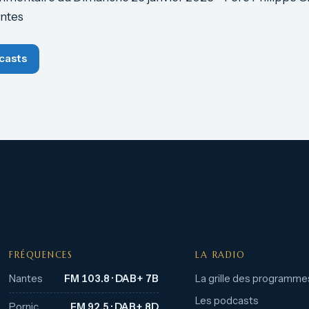
ntes
casts
FRÉQUENCES
LA RADIO
Nantes
FM 103.8 · DAB+ 7B
La grille des programme
Les podcasts
Pornic
FM 92.5 · DAB+ 8D