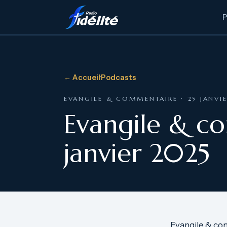
← Accueil
·
Podcasts
EVANGILE & COMMENTAIRE · 25 JANVI
Evangile & c
janvier 2025
Evangile & co