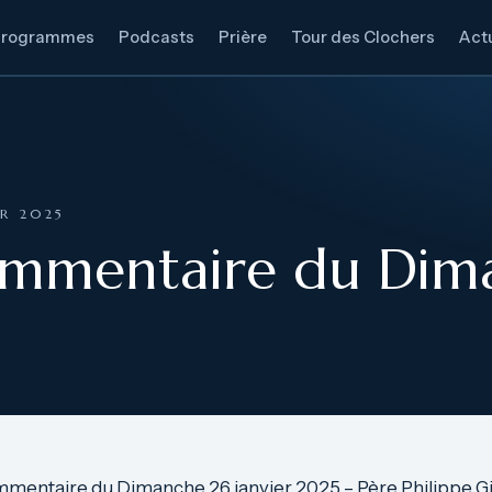
Programmes
Podcasts
Prière
Tour des Clochers
Actu
ER 2025
ommentaire du Dim
mmentaire du Dimanche 26 janvier 2025 – Père Philippe Gi