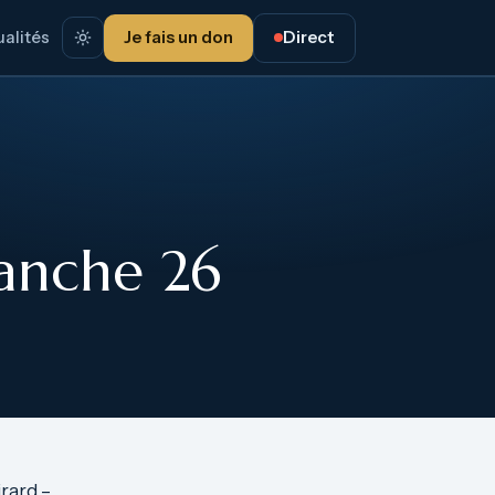
alités
Je fais un don
Direct
anche 26
rard –