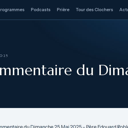
Programmes
Podcasts
Prière
Tour des Clochers
Actu
2025
ommentaire du Dim
mmentaire du Dimanche 25 Mai 2025 – Père Edouard Roblot