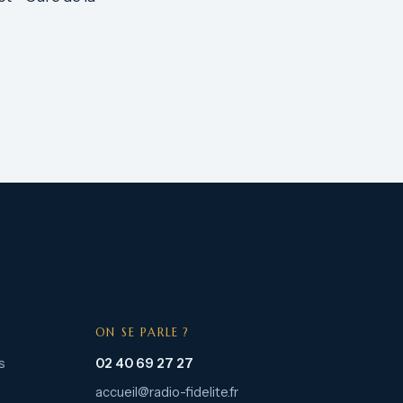
ON SE PARLE ?
s
02 40 69 27 27
accueil@radio-fidelite.fr