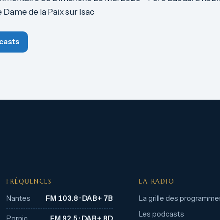
 Dame de la Paix sur Isac
casts
FRÉQUENCES
LA RADIO
Nantes
FM 103.8 · DAB+ 7B
La grille des programme
Les podcasts
Pornic
FM 92.5 · DAB+ 8D