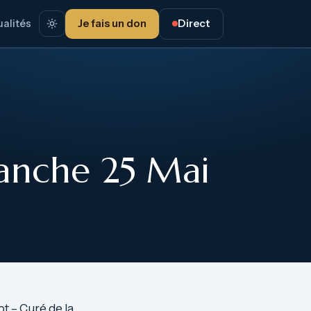
alités
Je fais un don
Direct
anche 25 Mai
 – Curé de la