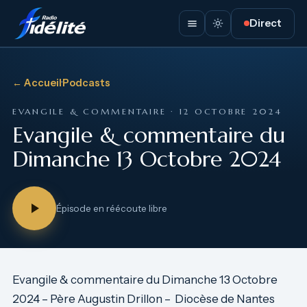
Direct
← Accueil
·
Podcasts
EVANGILE & COMMENTAIRE · 12 OCTOBRE 2024
Evangile & commentaire du
Dimanche 13 Octobre 2024
Épisode en réécoute libre
Evangile & commentaire du Dimanche 13 Octobre
2024 – Père Augustin Drillon – Diocèse de Nantes