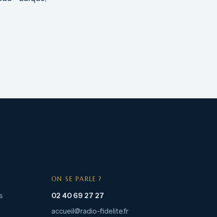
ON SE PARLE ?
s
02 40 69 27 27
accueil@radio-fidelite.fr