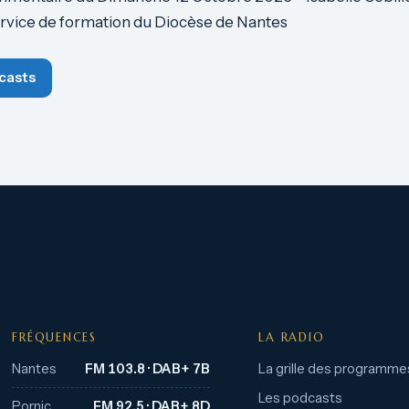
ervice de formation du Diocèse de Nantes
casts
FRÉQUENCES
LA RADIO
Nantes
FM 103.8 · DAB+ 7B
La grille des programme
Les podcasts
Pornic
FM 92.5 · DAB+ 8D