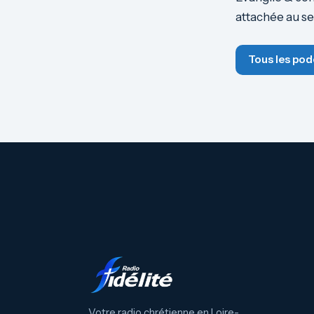
attachée au s
Tous les pod
Votre radio chrétienne en Loire-