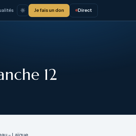
alités
Je fais un don
Direct
anche 12
au – Laïque,