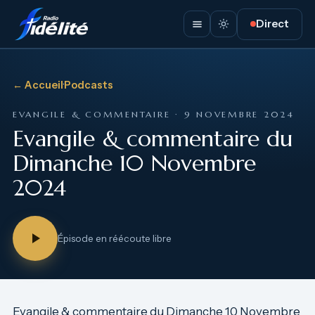
Direct
← Accueil
·
Podcasts
EVANGILE & COMMENTAIRE · 9 NOVEMBRE 2024
Evangile & commentaire du
Dimanche 10 Novembre
2024
Épisode en réécoute libre
Evangile & commentaire du Dimanche 10 Novembre