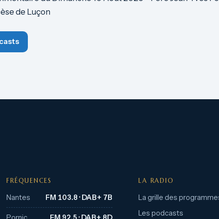
cèse de Luçon
casts
FRÉQUENCES
LA RADIO
Nantes
FM 103.8 · DAB+ 7B
La grille des programme
Les podcasts
Pornic
FM 92.5 · DAB+ 8D