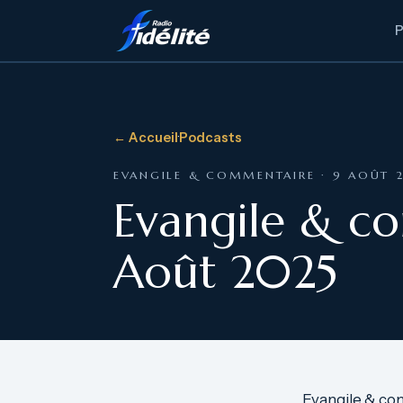
← Accueil
·
Podcasts
EVANGILE & COMMENTAIRE · 9 AOÛT 
Evangile & c
Août 2025
Evangile & co