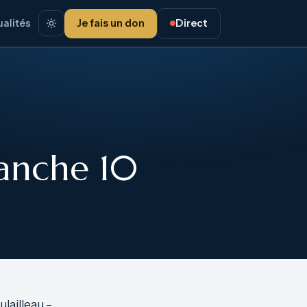
alités
Je fais un don
Direct
anche 10
lailleau –