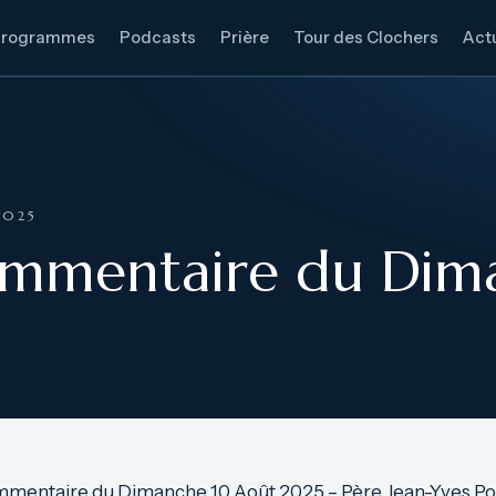
Programmes
Podcasts
Prière
Tour des Clochers
Actu
2025
ommentaire du Dim
mmentaire du Dimanche 10 Août 2025 – Père Jean-Yves Pou