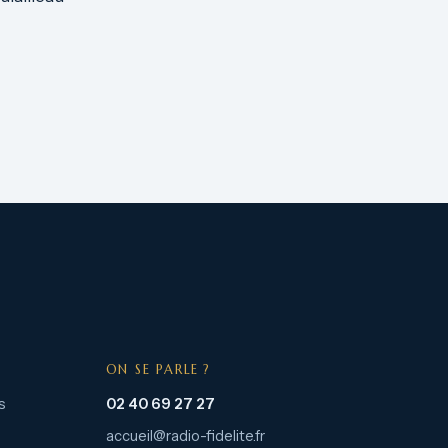
ON SE PARLE ?
s
02 40 69 27 27
accueil@radio-fidelite.fr